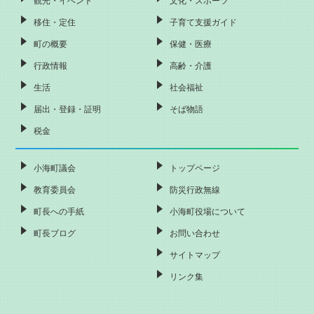
移住・定住
子育て支援ガイド
町の概要
保健・医療
行政情報
高齢・介護
生活
社会福祉
届出・登録・証明
そば物語
税金
小海町議会
トップページ
教育委員会
防災行政無線
町長への手紙
小海町役場について
町長ブログ
お問い合わせ
サイトマップ
リンク集