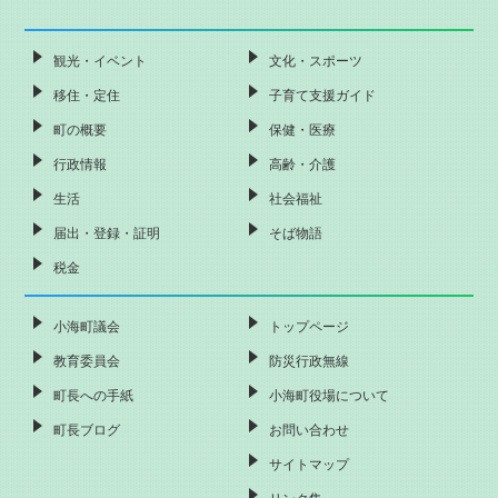
観光・イベント
文化・スポーツ
移住・定住
子育て支援ガイド
町の概要
保健・医療
行政情報
高齢・介護
生活
社会福祉
届出・登録・証明
そば物語
税金
小海町議会
トップページ
教育委員会
防災行政無線
町長への手紙
小海町役場について
町長ブログ
お問い合わせ
サイトマップ
リンク集