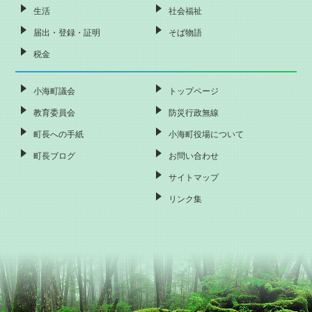
生活
社会福祉
届出・登録・証明
そば物語
税金
小海町議会
トップページ
教育委員会
防災行政無線
町長への手紙
小海町役場について
町長ブログ
お問い合わせ
サイトマップ
リンク集