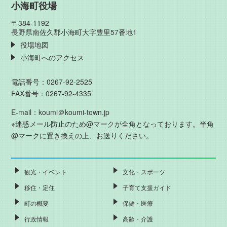
小海町役場
〒384-1192
長野県南佐久郡小海町大字豊里57番地1
役場地図
小海町へのアクセス
電話番号：0267-92-2525
FAX番号：0267-92-4335
E-mail：koumi＠koumi-town.jp
※迷惑メール防止のため@マークが全角となっております。半角
@マークに置き換えの上、お送りください。
観光・イベント
文化・スポーツ
移住・定住
子育て支援ガイド
町の概要
保健・医療
行政情報
高齢・介護