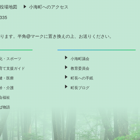
役場地図
小海町へのアクセス
335
おります。半角@マークに置き換えの上、お送りください。
化・スポーツ
小海町議会
育て支援ガイド
教育委員会
健・医療
町長への手紙
齢・介護
町長ブログ
会福祉
ば物語