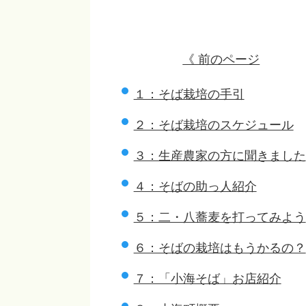
《 前のページ
１：そば栽培の手引
２：そば栽培のスケジュール
３：生産農家の方に聞きました
４：そばの助っ人紹介
５：二・八蕎麦を打ってみよう
６：そばの栽培はもうかるの？
７：「小海そば」お店紹介