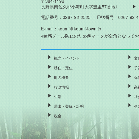
〒384-1192
長野県南佐久郡小海町大字豊里57番地1
電話番号：0267-92-2525
FAX番号：0267-92-4
E-mail：koumi＠koumi-town.jp
※迷惑メール防止のため@マークが全角となって
観光・イベント
文
移住・定住
子
町の概要
保
行政情報
高
生活
社
届出・登録・証明
そ
税金