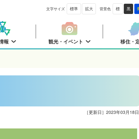
文字サイズ
背景色
標準
拡大
標
黒
情報
観光・イベント
移住・
［更新日］
2023年03月18日