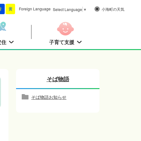
Foreign
Language
小海町の天気
青
黄
Select Language
▼
定住
子育て支援
そば物語
そば物語お知らせ