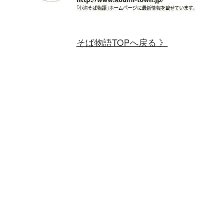
そば物語TOPへ戻る 》