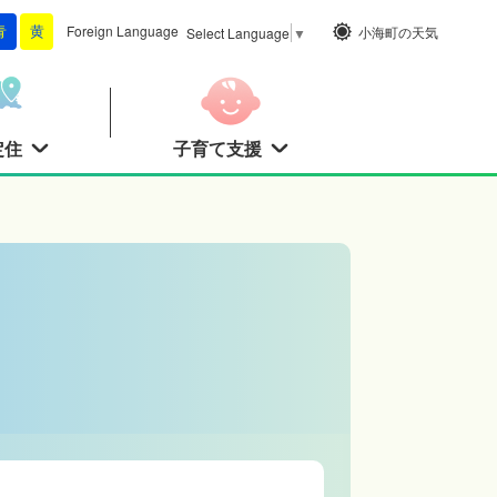
Foreign
Language
小海町の天気
青
黄
Select Language
▼
定住
子育て支援