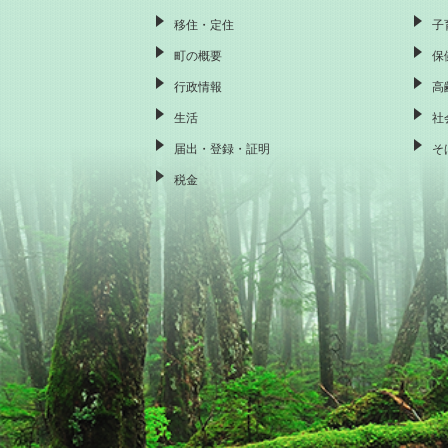
移住・定住
子
町の概要
保
行政情報
高
生活
社
届出・登録・証明
そ
税金