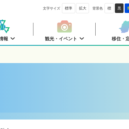
文字サイズ
背景色
標準
拡大
標
黒
情報
観光・イベント
移住・