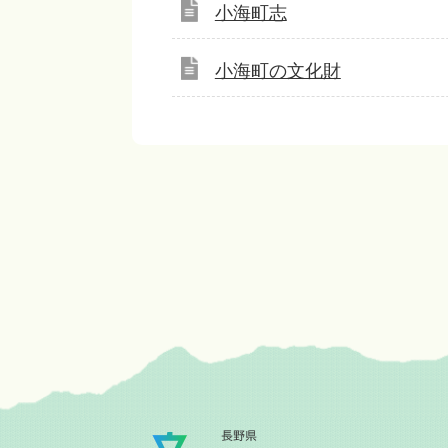
小海町志
小海町の文化財