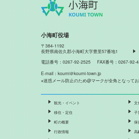
小海町役場
〒384-1192
長野県南佐久郡小海町大字豊里57番地1
電話番号：0267-92-2525
FAX番号：0267-92-4
E-mail：koumi＠koumi-town.jp
※迷惑メール防止のため@マークが全角となって
観光・イベント
文
移住・定住
子
町の概要
保
行政情報
高