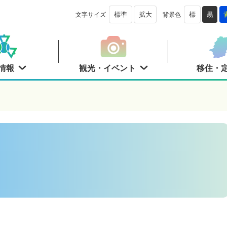
文字サイズ
背景色
標準
拡大
標
黒
情報
観光・イベント
移住・