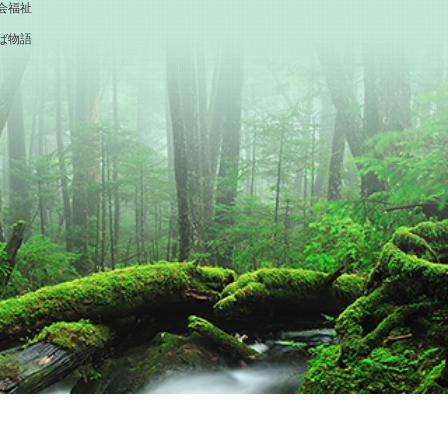
会福祉
ば物語