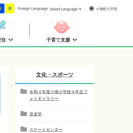
Foreign
Language
小海町の天気
青
黄
Select Language
▼
定住
子育て支援
文化・スポーツ
令和４年度小海小学校４年生フ
ォトギャラリー
音楽堂
スケートセンター