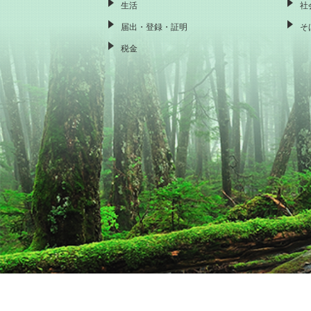
生活
社
届出・登録・証明
そ
税金