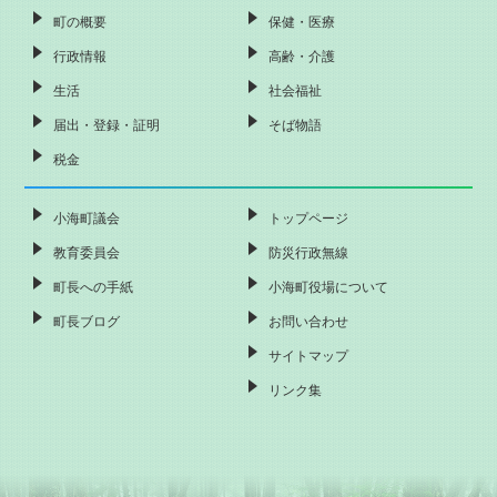
町の概要
保健・医療
行政情報
高齢・介護
生活
社会福祉
届出・登録・証明
そば物語
税金
小海町議会
トップページ
教育委員会
防災行政無線
町長への手紙
小海町役場について
町長ブログ
お問い合わせ
サイトマップ
リンク集