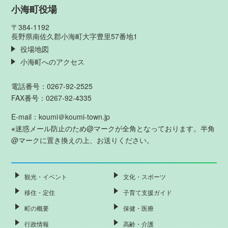
小海町役場
〒384-1192
長野県南佐久郡小海町大字豊里57番地1
役場地図
小海町へのアクセス
電話番号：0267-92-2525
FAX番号：0267-92-4335
E-mail：koumi＠koumi-town.jp
※迷惑メール防止のため@マークが全角となっております。半角
@マークに置き換えの上、お送りください。
観光・イベント
文化・スポーツ
移住・定住
子育て支援ガイド
町の概要
保健・医療
行政情報
高齢・介護