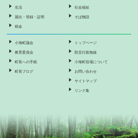
生活
社会福祉
届出・登録・証明
そば物語
税金
小海町議会
トップページ
教育委員会
防災行政無線
町長への手紙
小海町役場について
町長ブログ
お問い合わせ
サイトマップ
リンク集