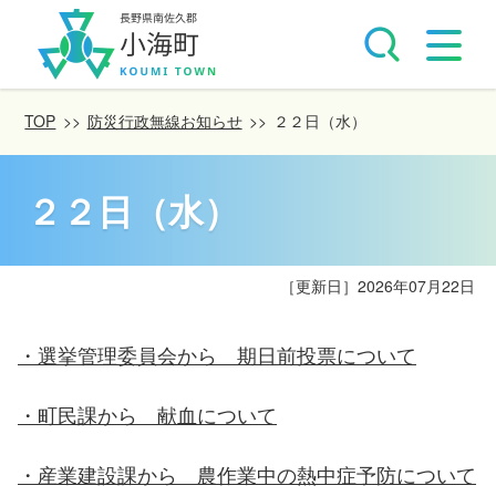
TOP
>>
防災行政無線お知らせ
>>
２２日（水）
２２日（水）
［更新日］
2026年07月22日
・選挙管理委員会から 期日前投票について
・町民課から 献血について
・産業建設課から 農作業中の熱中症予防について