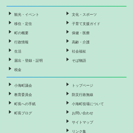
観光・イベント
文化・スポーツ
移住・定住
子育て支援ガイド
町の概要
保健・医療
行政情報
高齢・介護
生活
社会福祉
届出・登録・証明
そば物語
税金
小海町議会
トップページ
教育委員会
防災行政無線
町長への手紙
小海町役場について
町長ブログ
お問い合わせ
サイトマップ
リンク集