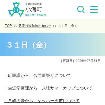
TOP
>>
防災行政無線お知らせ
>>
３１日（金）
３１日（金）
［更新日］
2026年07月31日
・町民課から 合同夏祭りについて
・生涯学習課から 八峰サマーカップについて
・八峰の湯から ヤッホー夕市について