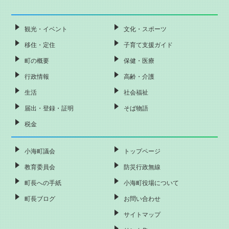
観光・イベント
文化・スポーツ
移住・定住
子育て支援ガイド
町の概要
保健・医療
行政情報
高齢・介護
生活
社会福祉
届出・登録・証明
そば物語
税金
小海町議会
トップページ
教育委員会
防災行政無線
町長への手紙
小海町役場について
町長ブログ
お問い合わせ
サイトマップ