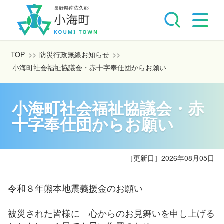
TOP
>>
防災行政無線お知らせ
>>
小海町社会福祉協議会・赤十字奉仕団からお願い
小海町社会福祉協議会・赤
十字奉仕団からお願い
［更新日］
2026年08月05日
令和８年熊本地震義援金のお願い
被災された皆様に 心からのお見舞いを申し上げる