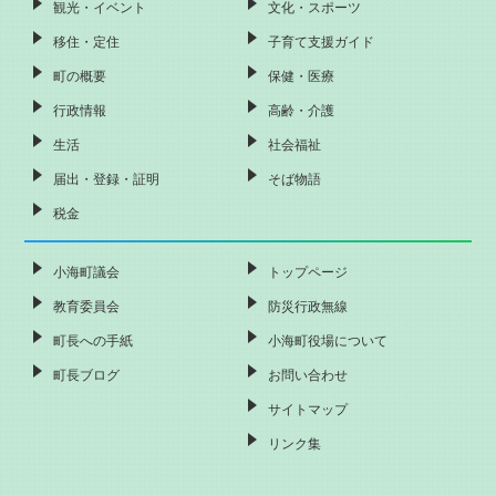
観光・イベント
文化・スポーツ
移住・定住
子育て支援ガイド
町の概要
保健・医療
行政情報
高齢・介護
生活
社会福祉
届出・登録・証明
そば物語
税金
小海町議会
トップページ
教育委員会
防災行政無線
町長への手紙
小海町役場について
町長ブログ
お問い合わせ
サイトマップ
リンク集