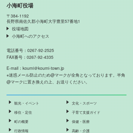
小海町役場
〒384-1192
長野県南佐久郡小海町大字豊里57番地1
役場地図
小海町へのアクセス
電話番号：0267-92-2525
FAX番号：0267-92-4335
E-mail：koumi＠koumi-town.jp
※迷惑メール防止のため@マークが全角となっております。半角
@マークに置き換えの上、お送りください。
観光・イベント
文化・スポーツ
移住・定住
子育て支援ガイド
町の概要
保健・医療
行政情報
高齢・介護