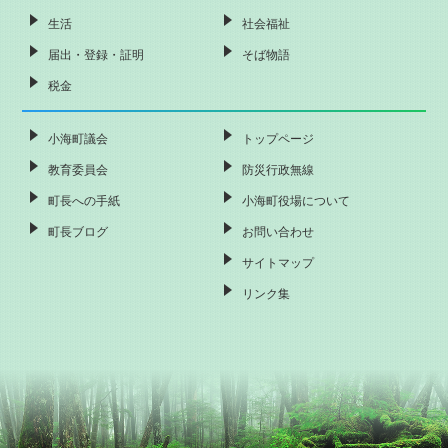
生活
社会福祉
届出・登録・証明
そば物語
税金
小海町議会
トップページ
教育委員会
防災行政無線
町長への手紙
小海町役場について
町長ブログ
お問い合わせ
サイトマップ
リンク集