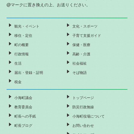
@マークに置き換えの上、お送りください。
観光・イベント
文化・スポーツ
移住・定住
子育て支援ガイド
町の概要
保健・医療
行政情報
高齢・介護
生活
社会福祉
届出・登録・証明
そば物語
税金
小海町議会
トップページ
教育委員会
防災行政無線
町長への手紙
小海町役場について
町長ブログ
お問い合わせ