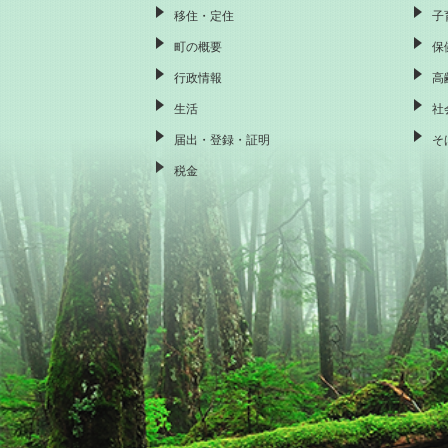
移住・定住
子
町の概要
保
行政情報
高
生活
社
届出・登録・証明
そ
税金