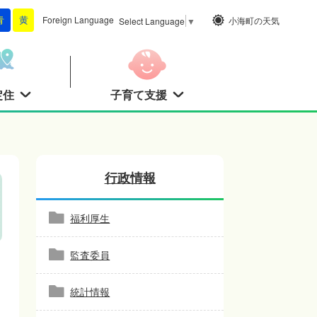
Foreign
Language
小海町の天気
青
黄
Select Language
▼
定住
子育て支援
行政情報
福利厚生
監査委員
統計情報