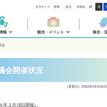
文字サイズ
背景色
標準
拡大
標
黒
情報
観光・イベント
移住・
状況
議会開催状況
［更新日］
2022年03月24日
４年３月18日開催）