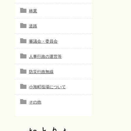
林業
道路
審議会・委員会
人事行政の運営等
防災行政無線
小海町役場について
その他