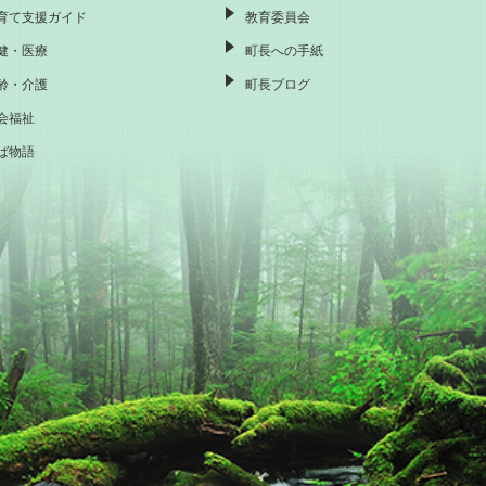
育て支援ガイド
教育委員会
健・医療
町長への手紙
齢・介護
町長ブログ
会福祉
ば物語