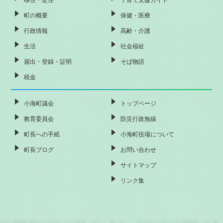
町の概要
保健・医療
行政情報
高齢・介護
生活
社会福祉
届出・登録・証明
そば物語
税金
小海町議会
トップページ
教育委員会
防災行政無線
町長への手紙
小海町役場について
町長ブログ
お問い合わせ
サイトマップ
リンク集